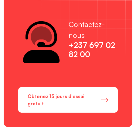
Contactez-
nous
+237 697 02
82 00
Obtenez 15 jours d'essai
gratuit