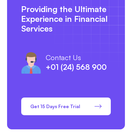
Providing the Ultimate
Experience in Financial
Services
Contact Us
+01 (24) 568 900
Get 15 Days Free Trial